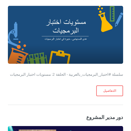
سلسلة #اختبار_البرمجيات_بالعربية - الحلقة 2: مستويات اختبار البرمجيات
التفاصيل
دور مدير المشروع