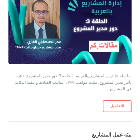
سلسلة #إدارة_المشاريع_بالعربية - الحلقة 3: دور مدير المشروع. دائرة
تأثير مدير المشروع، مثلث مواهب PMI ، أساليب القيادة، و تنفيذ التكامل
في المشاريع.
التفاصيل
بيئة عمل المشاريع